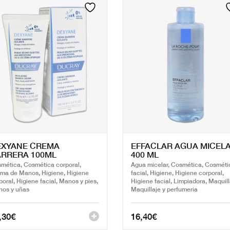
era:
es:
9,61€.
6,22€.
EXYANE CREMA
EFFACLAR AGUA MICEL
RRERA 100ML
400 ML
mética, Cosmética corporal,
Agua micelar, Cosmética, Cosméti
ma de Manos, Higiene, Higiene
facial, Higiene, Higiene corporal,
poral, Higiene facial, Manos y pies,
Higiene facial, Limpiadora, Maquill
os y uñas
Maquillaje y perfumeria
,30
€
16,40
€