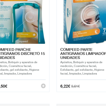
OMPEED PARCHE
COMPEED PARTE
TIGRANOS DISCRETO 15
ANTIGRANOS LIMPIADOR
NIDADES
UNIDADES
sitos, Botiquín y aparatos de
Apósitos, Botiquín y aparatos de
ición, Cosmética facial,
medición, Cosmética facial,
oliante, gel exfoliante, Higiene
Exfoliante, gel exfoliante, Higiene
ial, limpiador, Limpiadora
facial, limpiador, Limpiadora
,50
€
6,22
€
9,61
€
El
El
precio
precio
original
actual