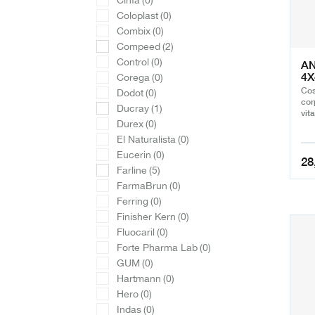
Cinfa
(0)
Coloplast
(0)
Combix
(0)
Compeed
(2)
Control
(0)
AN
4
Corega
(0)
Cos
Dodot
(0)
cor
Ducray
(1)
vit
Durex
(0)
El Naturalista
(0)
Eucerin
(0)
28
Farline
(5)
FarmaBrun
(0)
Ferring
(0)
Finisher Kern
(0)
Fluocaril
(0)
Forte Pharma Lab
(0)
GUM
(0)
Hartmann
(0)
Hero
(0)
Indas
(0)