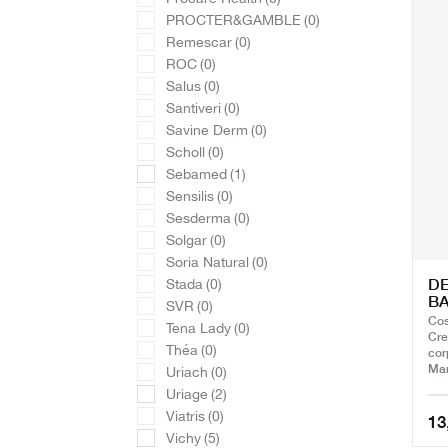
PROCTER&GAMBLE
(0)
Remescar
(0)
ROC
(0)
Salus
(0)
Santiveri
(0)
Savine Derm
(0)
Scholl
(0)
Sebamed
(1)
Sensilis
(0)
Sesderma
(0)
Solgar
(0)
Soria Natural
(0)
D
Stada
(0)
BA
SVR
(0)
Cos
Tena Lady
(0)
Cre
Théa
(0)
cor
Man
Uriach
(0)
Uriage
(2)
Viatris
(0)
13
Vichy
(5)