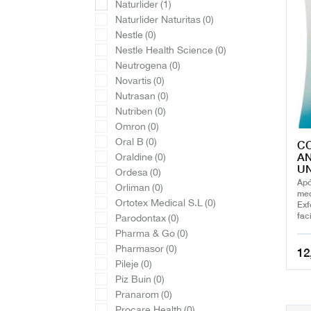
Naturlider
(1)
Naturlider Naturitas
(0)
Nestle
(0)
Nestle Health Science
(0)
Neutrogena
(0)
Novartis
(0)
Nutrasan
(0)
Nutriben
(0)
Omron
(0)
Oral B
(0)
C
AN
Oraldine
(0)
U
Ordesa
(0)
Apó
Orliman
(0)
med
Ortotex Medical S.L
(0)
Exf
fac
Parodontax
(0)
Pharma & Go
(0)
Pharmasor
(0)
12
Pileje
(0)
Piz Buin
(0)
Pranarom
(0)
Procare Health
(0)