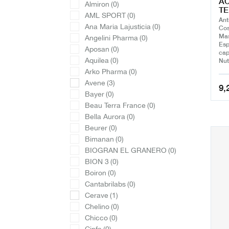
AC
Almiron
(0)
TE
AML SPORT
(0)
Ant
Ana Maria Lajusticia
(0)
Cos
Mas
Angelini Pharma
(0)
Esp
Aposan
(0)
capi
Aquilea
(0)
Nut
Arko Pharma
(0)
Avene
(3)
9,
Bayer
(0)
Beau Terra France
(0)
Bella Aurora
(0)
Beurer
(0)
Bimanan
(0)
BIOGRAN EL GRANERO
(0)
BION 3
(0)
Boiron
(0)
Cantabrilabs
(0)
Cerave
(1)
Chelino
(0)
Chicco
(0)