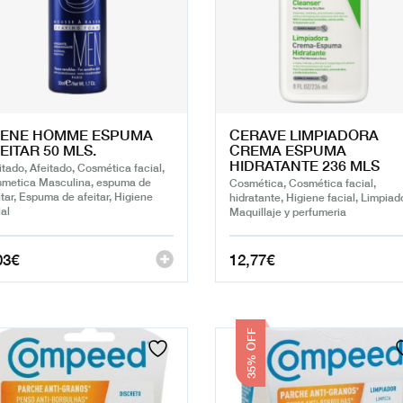
VENE HOMME ESPUMA
CERAVE LIMPIADORA
EITAR 50 MLS.
CREMA ESPUMA
HIDRATANTE 236 MLS
itado, Afeitado, Cosmética facial,
metica Masculina, espuma de
Cosmética, Cosmética facial,
itar, Espuma de afeitar, Higiene
hidratante, Higiene facial, Limpiad
ial
Maquillaje y perfumeria
03
€
12,77
€
35% OFF