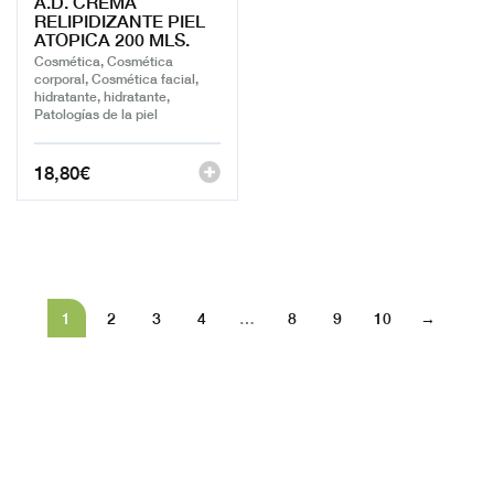
A.D. CREMA
RELIPIDIZANTE PIEL
ATOPICA 200 MLS.
Cosmética, Cosmética
corporal, Cosmética facial,
hidratante, hidratante,
Patologías de la piel
18,80
€
1
2
3
4
…
8
9
10
→