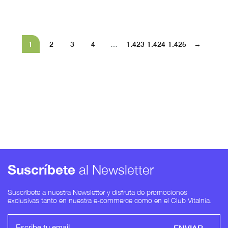
1
2
3
4
…
1.423
1.424
1.425
→
Suscríbete
al Newsletter
Suscríbete a nuestra Newsletter y disfruta de promociones
exclusivas tanto en nuestra e-commerce como en el Club Vitalnia.
ENVIAR