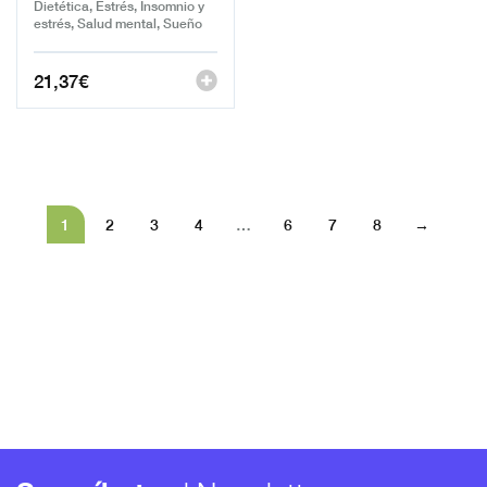
Dietética, Estrés, Insomnio y
estrés, Salud mental, Sueño
21,37
€
1
2
3
4
…
6
7
8
→