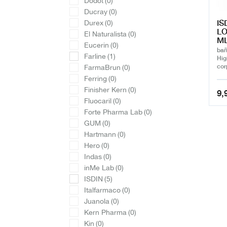
Dodot
(0)
Ducray
(0)
IS
Durex
(0)
LO
El Naturalista
(0)
M
Eucerin
(0)
bañ
Farline
(1)
Hig
cor
FarmaBrun
(0)
Ferring
(0)
Finisher Kern
(0)
9,
Fluocaril
(0)
Forte Pharma Lab
(0)
GUM
(0)
Hartmann
(0)
Hero
(0)
Indas
(0)
inMe Lab
(0)
ISDIN
(5)
Italfarmaco
(0)
Juanola
(0)
Kern Pharma
(0)
Kin
(0)