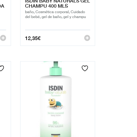
ISDIN BABY NATURALS GEL
DA
CHAMPU 400 MLS
baño, Cosmética corporal, Cuidado
del bebé, gel de baño, gel y champu
12,35
€