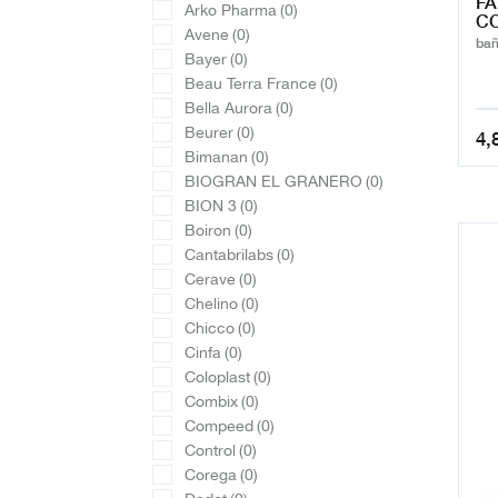
FA
Arko Pharma
(0)
CO
Avene
(0)
bañ
Bayer
(0)
Beau Terra France
(0)
Bella Aurora
(0)
Beurer
(0)
4,
Bimanan
(0)
BIOGRAN EL GRANERO
(0)
BION 3
(0)
Boiron
(0)
Cantabrilabs
(0)
Cerave
(0)
Chelino
(0)
Chicco
(0)
Cinfa
(0)
Coloplast
(0)
Combix
(0)
Compeed
(0)
Control
(0)
Corega
(0)