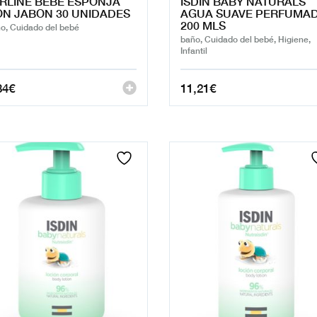
RLINE BEBE ESPONJA
ISDIN BABY NATURALS
N JABON 30 UNIDADES
AGUA SUAVE PERFUMA
200 MLS
o, Cuidado del bebé
baño, Cuidado del bebé, Higiene,
Infantil
84
€
11,21
€