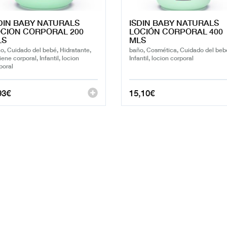
DIN BABY NATURALS
ISDIN BABY NATURALS
CION CORPORAL 200
LOCIÓN CORPORAL 400
LS
MLS
o, Cuidado del bebé, Hidratante,
baño, Cosmética, Cuidado del beb
iene corporal, Infantil, locion
Infantil, locion corporal
poral
93
€
15,10
€