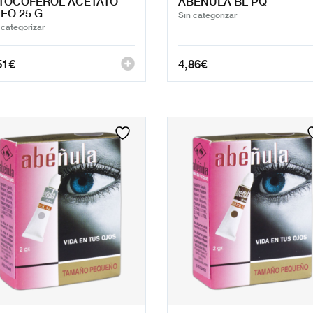
TOCOFEROL ACETATO
ABEÑULA BL PQ
EO 25 G
Sin categorizar
 categorizar
51
€
4,86
€