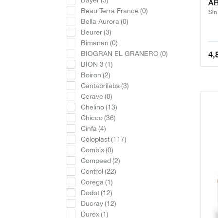
Bayer
(3)
AB
Beau Terra France
(0)
Sin
Bella Aurora
(0)
Beurer
(3)
Bimanan
(0)
4,
BIOGRAN EL GRANERO
(0)
BION 3
(1)
Boiron
(2)
Cantabrilabs
(3)
Cerave
(0)
Chelino
(13)
Chicco
(36)
Cinfa
(4)
Coloplast
(117)
Combix
(0)
Compeed
(2)
Control
(22)
Corega
(1)
Dodot
(12)
Ducray
(12)
Durex
(1)