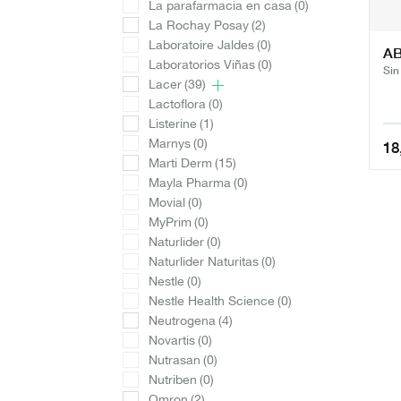
La parafarmacia en casa
(0)
La Rochay Posay
(2)
Laboratoire Jaldes
(0)
AB
Laboratorios Viñas
(0)
Sin
Lacer
(39)
Lactoflora
(0)
Listerine
(1)
Marnys
(0)
18
Marti Derm
(15)
Mayla Pharma
(0)
Movial
(0)
MyPrim
(0)
Naturlider
(0)
Naturlider Naturitas
(0)
Nestle
(0)
Nestle Health Science
(0)
Neutrogena
(4)
Novartis
(0)
Nutrasan
(0)
Nutriben
(0)
Omron
(2)