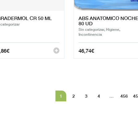
RADERMOL CR 50 ML
ABS ANATOMICO NOCH
80 UD
 categorizar
Sin categorizar, Higiene,
Incontinencia
,86
€
46,74
€
1
2
3
4
…
456
45