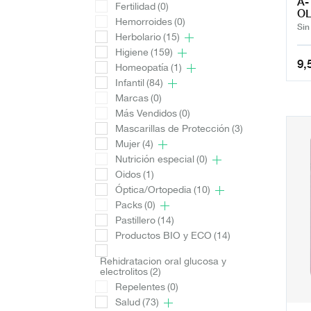
A-
Fertilidad
(0)
OL
Hemorroides
(0)
Sin
Herbolario
(15)
Higiene
(159)
9,
Homeopatía
(1)
Infantil
(84)
Marcas
(0)
Más Vendidos
(0)
Mascarillas de Protección
(3)
Mujer
(4)
Nutrición especial
(0)
Oidos
(1)
Óptica/Ortopedia
(10)
Packs
(0)
Pastillero
(14)
Productos BIO y ECO
(14)
Rehidratacion oral glucosa y
electrolitos
(2)
Repelentes
(0)
Salud
(73)