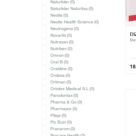
Naturlider
(0)
Naturlider Naturitas
(0)
Nestle
(0)
Nestle Health Science
(0)
Neutrogena
(0)
DI
Novartis
(0)
Die
Nutrasan
(0)
Nutriben
(0)
Omron
(0)
Oral B
(0)
18
Oraldine
(0)
El
El
Ordesa
(0)
pre
pre
Orliman
(0)
ori
act
Ortotex Medical S.L
(0)
era
es:
Parodontax
(0)
21,
18,
Pharma & Go
(0)
Pharmasor
(0)
Pileje
(0)
Piz Buin
(0)
Pranarom
(0)
Procare Health
(0)