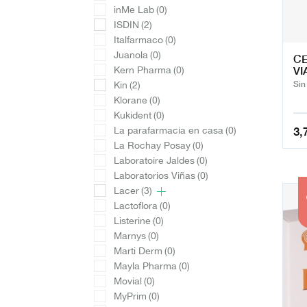
inMe Lab
(0)
ISDIN
(2)
Italfarmaco
(0)
Juanola
(0)
CE
VI
Kern Pharma
(0)
Sin
Kin
(2)
Klorane
(0)
Kukident
(0)
3,
La parafarmacia en casa
(0)
La Rochay Posay
(0)
Laboratoire Jaldes
(0)
Laboratorios Viñas
(0)
13
Lacer
(3)
Lactoflora
(0)
Listerine
(0)
Marnys
(0)
Marti Derm
(0)
Mayla Pharma
(0)
Movial
(0)
MyPrim
(0)