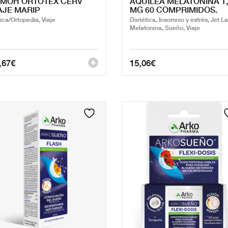
LMOH ORTOTEX CERV
AQUILEA MELATONINA 1,
AJE MARIP
MG 60 COMPRIMIDOS.
ica/Ortopedia, Viaje
Dietética, Insomnio y estrés, Jet La
Melatonina, Sueño, Viaje
,67
€
15,06
€