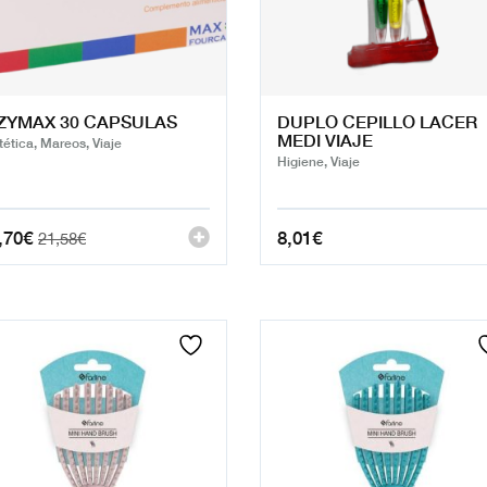
ZYMAX 30 CAPSULAS
DUPLO CEPILLO LACER
MEDI VIAJE
tética, Mareos, Viaje
Higiene, Viaje
,70
€
8,01
€
21,58
€
cio
cio
ginal
ual
:
58€.
70€.