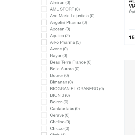
A
Almiron
(0)
VI
AML SPORT
(0)
Ópt
Ana Maria Lajusticia
(0)
Angelini Pharma
(3)
Aposan
(0)
Aquilea
(2)
15
Arko Pharma
(3)
Avene
(0)
Bayer
(0)
Beau Terra France
(0)
Bella Aurora
(0)
Beurer
(0)
Bimanan
(0)
BIOGRAN EL GRANERO
(0)
BION 3
(0)
Boiron
(0)
Cantabrilabs
(0)
Cerave
(0)
Chelino
(0)
Chicco
(0)