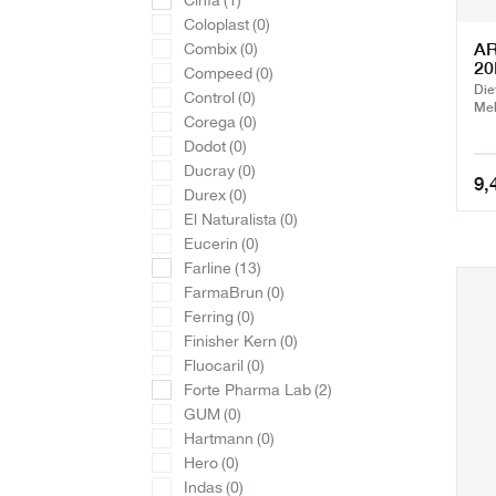
Cinfa
(1)
Coloplast
(0)
A
Combix
(0)
2
Compeed
(0)
Die
Control
(0)
Mel
Corega
(0)
Dodot
(0)
Ducray
(0)
9,
Durex
(0)
El Naturalista
(0)
Eucerin
(0)
Farline
(13)
FarmaBrun
(0)
Ferring
(0)
Finisher Kern
(0)
Fluocaril
(0)
Forte Pharma Lab
(2)
GUM
(0)
Hartmann
(0)
Hero
(0)
Indas
(0)