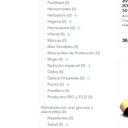
AV
Fertilidad
(0)
B3
Hemorroides
(0)
50
Herbolario
(0)
Aci
Cos
Higiene
(0)
hid
Homeopatía
(0)
Infantil
(0)
36
Marcas
(0)
Más Vendidos
(0)
Mascarillas de Protección
(0)
Mujer
(0)
Nutrición especial
(0)
Oidos
(0)
Óptica/Ortopedia
(0)
Packs
(0)
Pastillero
(0)
Productos BIO y ECO
(0)
Rehidratacion oral glucosa y
electrolitos
(0)
Repelentes
(0)
Salud
(0)