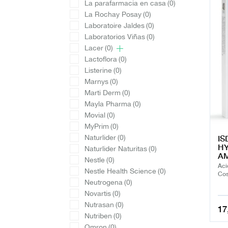
La parafarmacia en casa
(0)
La Rochay Posay
(0)
Laboratoire Jaldes
(0)
Laboratorios Viñas
(0)
Lacer
(0)
Lactoflora
(0)
Listerine
(0)
Marnys
(0)
Marti Derm
(0)
Mayla Pharma
(0)
Movial
(0)
MyPrim
(0)
IS
Naturlider
(0)
HY
Naturlider Naturitas
(0)
A
Nestle
(0)
Aci
Nestle Health Science
(0)
Cos
Neutrogena
(0)
Novartis
(0)
Nutrasan
(0)
17
Nutriben
(0)
Omron
(0)