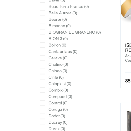
Bayer
(0)
Beau Terra France
(0)
Bella Aurora
(0)
Beurer
(0)
Bimanan
(0)
BIOGRAN EL GRANERO
(0)
BION 3
(0)
IS
Boiron
(0)
RE
Cantabrilabs
(0)
Aci
Cerave
(0)
Cos
Chelino
(0)
Chicco
(0)
Cinfa
(0)
85
Coloplast
(0)
Combix
(0)
Compeed
(0)
Control
(0)
Corega
(0)
Dodot
(0)
Ducray
(0)
Durex
(0)