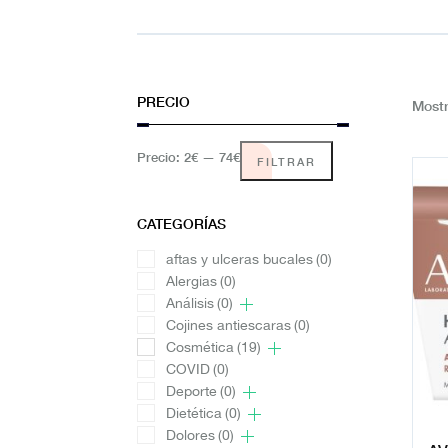
PRECIO
Mostr
Precio:
2€
—
74€
FILTRAR
CATEGORÍAS
aftas y ulceras bucales
(0)
Alergias
(0)
Análisis
(0)
Cojines antiescaras
(0)
Cosmética
(19)
COVID
(0)
Deporte
(0)
Dietética
(0)
Dolores
(0)