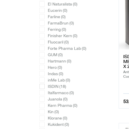
El Naturalista
(0)
Eucerin
(0)
Farline
(0)
FarmaBrun
(0)
Ferring
(0)
Finisher Kern
(0)
Fluocaril
(0)
Forte Pharma Lab
(0)
GUM
(0)
IS
ME
Hartmann
(0)
X 
Hero
(0)
Ant
Indas
(0)
Cos
inMe Lab
(0)
ISDIN
(18)
Italfarmaco
(0)
Juanola
(0)
53
Kern Pharma
(0)
Kin
(0)
Klorane
(0)
Kukident
(0)