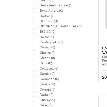
Bayer
(0)
Beau Terra France
(0)
Bella Aurora
(0)
Beurer
(0)
Bimanan
(0)
BIOGRAN EL GRANERO
(0)
BION 3
(0)
Boiron
(0)
Cantabrilabs
(0)
Cerave
(0)
EN
VA
Chelino
(0)
Bat
Chicco
(0)
Pro
Cinfa
(0)
adu
Coloplast
(0)
Combix
(0)
20
Compeed
(0)
Control
(0)
Corega
(0)
Dodot
(0)
Ducray
(0)
Durex
(0)