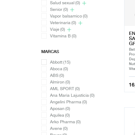
Salud sexual
(0)
Senior
(0)
Vapor balsamico
(0)
Veterinaria
(0)
Viaje
(0)
EN
Vitamina B
(0)
SA
G
Bat
MARCAS
Pro
Dep
Abbott
(15)
Nut
Aboca
(0)
Vit
ABS
(0)
Almiron
(0)
16
AML SPORT
(0)
Ana Maria Lajusticia
(0)
Angelini Pharma
(0)
Aposan
(0)
Aquilea
(0)
Arko Pharma
(0)
Avene
(0)