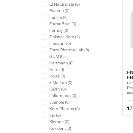
El Naturalista
(0)
Eucerin
(0)
Farline
(4)
FarmaBrun
(0)
Ferring
(0)
Finisher Kern
(2)
Fluocaril
(0)
Forte Pharma Lab
(0)
GUM
(0)
Hartmann
(0)
Hero
(0)
EN
Indas
(0)
FR
inMe Lab
(0)
Bat
Pro
ISDIN
(0)
adu
Italfarmaco
(0)
Juanola
(0)
17
Kern Pharma
(0)
Kin
(0)
Klorane
(0)
Kukident
(0)