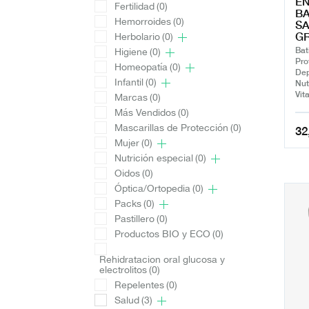
EN
Fertilidad
(0)
BA
Hemorroides
(0)
SA
GR
Herbolario
(0)
Bat
Higiene
(0)
Pro
Homeopatía
(0)
Dep
Infantil
(0)
Nut
Vit
Marcas
(0)
Más Vendidos
(0)
Mascarillas de Protección
(0)
32
Mujer
(0)
Nutrición especial
(0)
Oidos
(0)
Óptica/Ortopedia
(0)
Packs
(0)
Pastillero
(0)
Productos BIO y ECO
(0)
Rehidratacion oral glucosa y
electrolitos
(0)
Repelentes
(0)
Salud
(3)