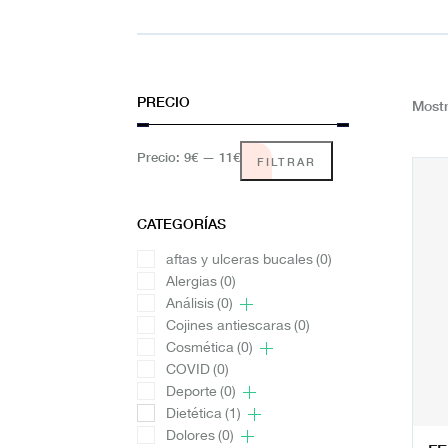
PRECIO
Mostr
Precio:
9€
—
11€
FILTRAR
CATEGORÍAS
aftas y ulceras bucales
(0)
Alergias
(0)
Análisis
(0)
Cojines antiescaras
(0)
Cosmética
(0)
COVID
(0)
Deporte
(0)
Dietética
(1)
Dolores
(0)