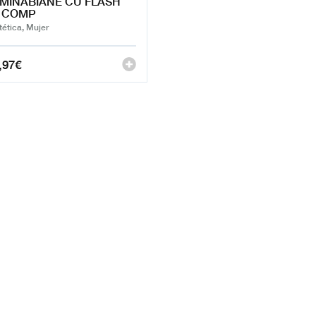
MINABIANE CU FLASH
0 COMP
tética, Mujer
,97
€