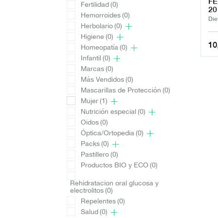
FE
Fertilidad
(0)
2
Hemorroides
(0)
Die
Herbolario
(0)
Higiene
(0)
10
Homeopatía
(0)
Infantil
(0)
Marcas
(0)
Más Vendidos
(0)
Mascarillas de Protección
(0)
Mujer
(1)
Nutrición especial
(0)
Oidos
(0)
Óptica/Ortopedia
(0)
Packs
(0)
Pastillero
(0)
Productos BIO y ECO
(0)
Rehidratacion oral glucosa y
electrolitos
(0)
Repelentes
(0)
Salud
(0)