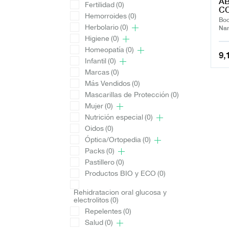
AB
Fertilidad
(0)
C
Hemorroides
(0)
Boc
Herbolario
(0)
Nar
Higiene
(0)
Homeopatía
(0)
9,
Infantil
(0)
Marcas
(0)
Más Vendidos
(0)
Mascarillas de Protección
(0)
Mujer
(0)
Nutrición especial
(0)
Oidos
(0)
Óptica/Ortopedia
(0)
Packs
(0)
Pastillero
(0)
Productos BIO y ECO
(0)
Rehidratacion oral glucosa y
electrolitos
(0)
Repelentes
(0)
Salud
(0)