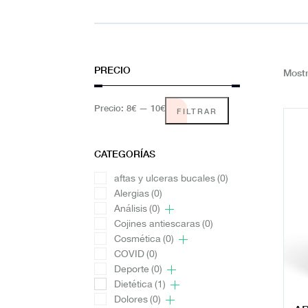
PRECIO
Mostr
Precio:
8€
—
10€
FILTRAR
CATEGORÍAS
aftas y ulceras bucales
(0)
Alergias
(0)
Análisis
(0)
Cojines antiescaras
(0)
Cosmética
(0)
COVID
(0)
Deporte
(0)
Dietética
(1)
Dolores
(0)