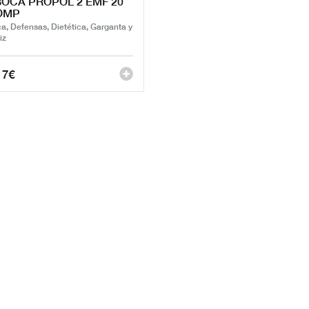
OCA PROPOL 2 EMF 20
OMP
a, Defensas, Dietética, Garganta y
iz
17
€