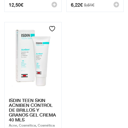
12,50
€
6,22
€
9,61
€
El
El
precio
precio
original
actual
era:
es:
9,61€.
6,22€.
ISDIN TEEN SKIN
ACNIBEN CONTROL
DE BRILLOS Y
GRANOS GEL CREMA
40 MLS
Acne, Cosmética, Cosmética