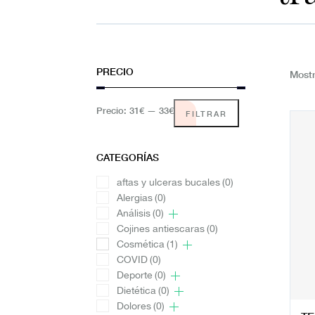
PRECIO
Mostr
Precio:
31€
—
33€
FILTRAR
CATEGORÍAS
aftas y ulceras bucales
(0)
Alergias
(0)
Análisis
(0)
Cojines antiescaras
(0)
Cosmética
(1)
COVID
(0)
Deporte
(0)
Dietética
(0)
Dolores
(0)