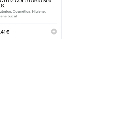
CTUM COLUTORIO 500
S.
utorios, Cosmética, Higiene,
iene bucal
,41
€