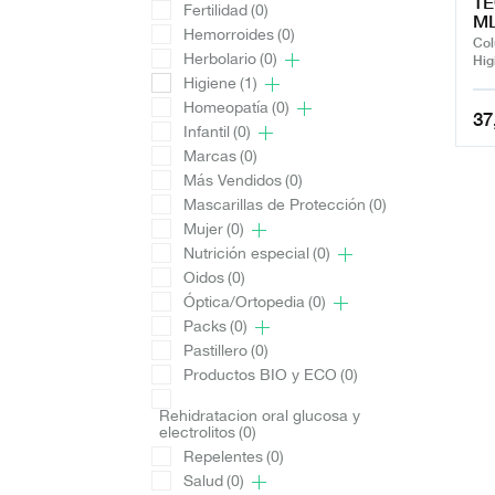
TE
Fertilidad
(0)
ML
Hemorroides
(0)
Col
Herbolario
(0)
Hig
Higiene
(1)
Homeopatía
(0)
37
Infantil
(0)
Marcas
(0)
Más Vendidos
(0)
Mascarillas de Protección
(0)
Mujer
(0)
Nutrición especial
(0)
Oidos
(0)
Óptica/Ortopedia
(0)
Packs
(0)
Pastillero
(0)
Productos BIO y ECO
(0)
Rehidratacion oral glucosa y
electrolitos
(0)
Repelentes
(0)
Salud
(0)