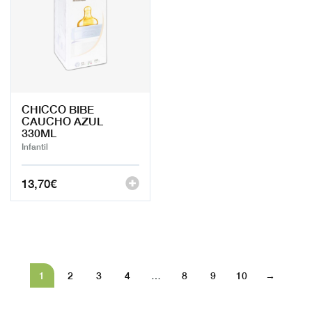
CHICCO BIBE
CAUCHO AZUL
330ML
Infantil
13,70
€
1
2
3
4
…
8
9
10
→