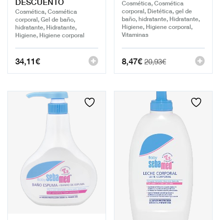
DESCUENTO
Cosmética, Cosmética
corporal, Dietética, gel de
Cosmética, Cosmética
baño, hidratante, Hidratante,
corporal, Gel de baño,
Higiene, Higiene corporal,
hidratante, Hidratante,
Vitaminas
Higiene, Higiene corporal
34,11
€
8,47
€
20,93
€
El
El
precio
precio
original
actual
era:
es:
20,93€.
8,47€.