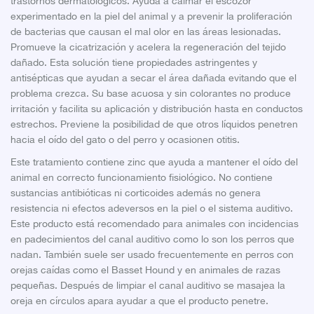
trastornos dermatológicos. Ayuda a calmar el escozor
experimentado en la piel del animal y a prevenir la proliferación
de bacterias que causan el mal olor en las áreas lesionadas.
Promueve la cicatrización y acelera la regeneración del tejido
dañado. Esta solución tiene propiedades astringentes y
antisépticas que ayudan a secar el área dañada evitando que el
problema crezca. Su base acuosa y sin colorantes no produce
irritación y facilita su aplicación y distribución hasta en conductos
estrechos. Previene la posibilidad de que otros líquidos penetren
hacia el oído del gato o del perro y ocasionen otitis.
Este tratamiento contiene zinc que ayuda a mantener el oído del
animal en correcto funcionamiento fisiológico. No contiene
sustancias antibióticas ni corticoides además no genera
resistencia ni efectos adeversos en la piel o el sistema auditivo.
Este producto está recomendado para animales con incidencias
en padecimientos del canal auditivo como lo son los perros que
nadan. También suele ser usado frecuentemente en perros con
orejas caídas como el Basset Hound y en animales de razas
pequeñas. Después de limpiar el canal auditivo se masajea la
oreja en círculos apara ayudar a que el producto penetre.