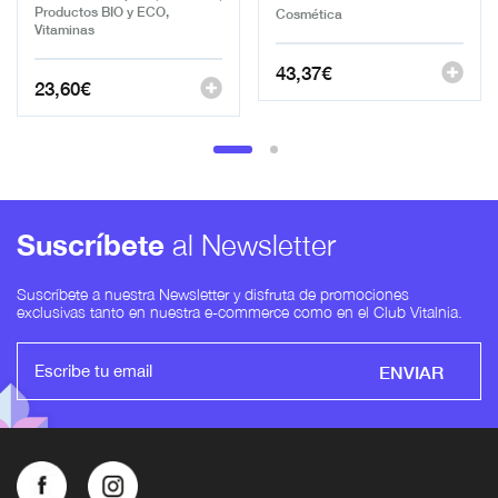
Productos BIO y ECO,
Cosmética
Vitaminas
43,37
€
23,60
€
Suscríbete
al Newsletter
Suscríbete a nuestra Newsletter y disfruta de promociones
exclusivas tanto en nuestra e-commerce como en el Club Vitalnia.
ENVIAR