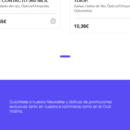
 CONTACTO 360 MLS.
1DIOP.
dado del ojo, Óptica/Ortopedia
Gafas, Gafas de Ver, Óptica/Ortope
Optometría
55
€
10,36
€
Suscríbete a nuestra Newsletter y disfruta de promociones
exclusivas tanto en nuestra e-commerce como en el Club
Vitalnia.