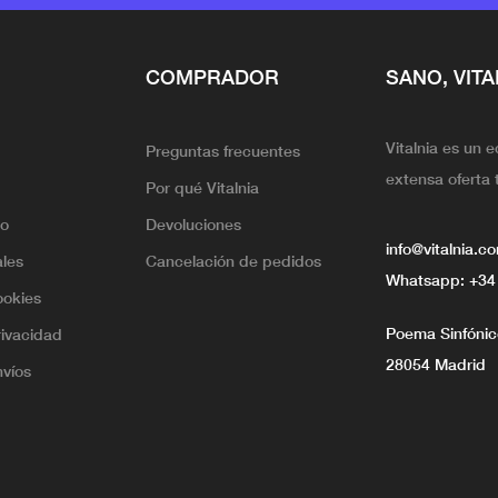
COMPRADOR
SANO, VITA
Vitalnia es un 
Preguntas frecuentes
extensa oferta 
Por qué Vitalnia
lo
Devoluciones
info@vitalnia.c
ales
Cancelación de pedidos
Whatsapp:
+34
ookies
Poema Sinfónico
rivacidad
28054 Madrid
nvíos