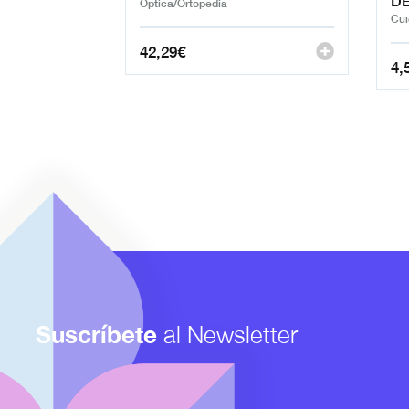
DE
Óptica/Ortopedia
Cui
42,29
€
4,
Suscríbete
al Newsletter