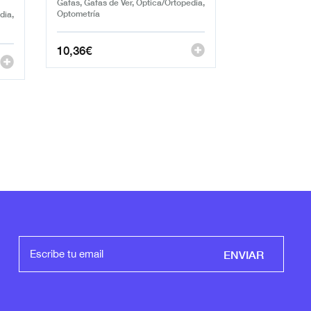
Gafas, Gafas de Ver, Óptica/Ortopedia,
Optometría
dia,
10,36
€
ENVIAR