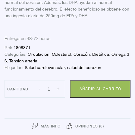
normal del corazón. Además, los DHA ayudan al normal
funcionamiento del cerebro. El efecto beneficioso se obtiene con
una ingesta diaria de 250mg de EPA y DHA.
Entrega en 48-72 horas
Ref:
1898371
Categorías:
Circulacion
,
Colesterol
,
Corazón
,
Dietética
,
Omega 3
6
,
Tension arterial
Etiquetas:
Salud cardiovascular
,
salud del corazon
ARKOCAPSULAS
-
+
AÑADIR AL CARRITO
OMEGA
3
100
CAPS
cantidad
MÁS INFO
OPINIONES (0)