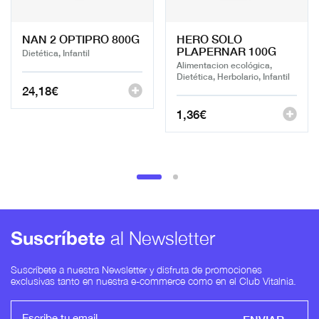
NAN 2 OPTIPRO 800G
HERO SOLO
PLAPERNAR 100G
Dietética, Infantil
Alimentacion ecológica,
Dietética, Herbolario, Infantil
24,18
€
1,36
€
Suscríbete
al Newsletter
Suscríbete a nuestra Newsletter y disfruta de promociones
exclusivas tanto en nuestra e-commerce como en el Club Vitalnia.
ENVIAR