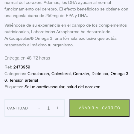
normal del corazón. Además, los DHA ayudan al normal
funcionamiento del cerebro. El efecto beneficioso se obtiene con
una ingesta diaria de 250mg de EPA y DHA.
Valiéndose de su experiencia en el campo de los complementos
nutricionales, Laboratorios Arkopharma ha desarrollado
Arkocápsulas® Omega 3: una fórmula exclusiva que actúa
respetando al máximo tu organismo.
Entrega en 48-72 horas
Ref:
2473959
Categorías:
Circulacion
,
Colesterol
,
Corazón
,
Dietética
,
Omega 3
6
,
Tension arterial
Etiquetas:
Salud cardiovascular
,
salud del corazon
ARKOCAPSULAS
-
+
AÑADIR AL CARRITO
OMEGA
3
50
CAPS
cantidad