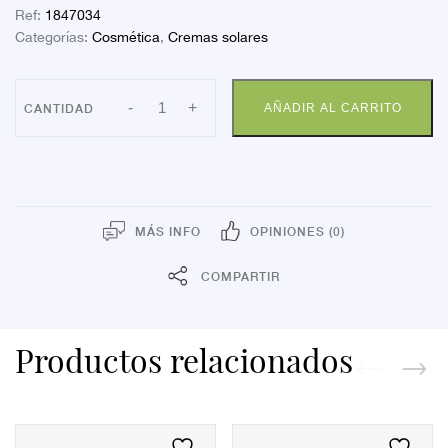
Ref:
1847034
Categorías:
Cosmética
,
Cremas solares
AVENE
-
+
AÑADIR AL CARRITO
SOLAR
CR
50+
SPERF
50ML
cantidad
MÁS INFO
OPINIONES (0)
COMPARTIR
Productos relacionados