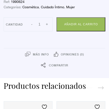
Ref:
1990624
Categorías:
Cosmética
,
Cuidado Íntimo
,
Mujer
BE+MED
-
+
AÑADIR AL CARRITO
FEMCONF
GEL
INTIMO
30ML
cantidad
MÁS INFO
OPINIONES (0)
COMPARTIR
Productos relacionados