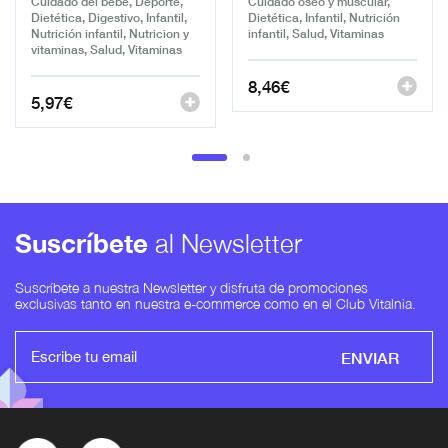
Cuidado del bebé, Deporte,
Cuidado óseo y muscular,
Dietética, Digestivo, Infantil,
Dietética, Infantil, Nutrición
Nutrición infantil, Nutricion y
infantil, Salud, Vitaminas
vitaminas, Salud, Vitaminas
8,46
€
5,97
€
Suscríbete
al Newsletter
Suscríbete a nuestra Newsletter y disfruta de promociones
exclusivas tanto en nuestra e-commerce como en el Club Vitalnia.
ENVIAR