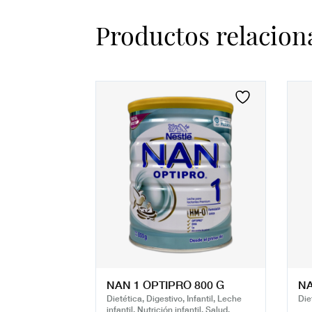
Productos relacion
NAN 1 OPTIPRO 800 G
NA
Dietética, Digestivo, Infantil, Leche
Diet
infantil, Nutrición infantil, Salud,