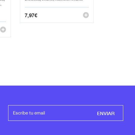
,
7,97
€
ENVIAR