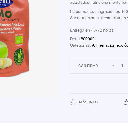
adaptados nutricionalmente par
Elaborada con ingredientes 10
Sabor manzana, fresa, plátano
Entrega en 48-72 horas
Ref:
1890092
Categorías:
Alimentacion ecoló
BOL
-
MAN
ECO
HB1
canti
MÁS INFO