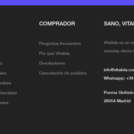
COMPRADOR
SANO, VITA
Vitalnia es un 
Preguntas frecuentes
extensa oferta 
Por qué Vitalnia
lo
Devoluciones
info@vitalnia.c
ales
Cancelación de pedidos
Whatsapp:
+34
ookies
Poema Sinfónico
rivacidad
28054 Madrid
nvíos