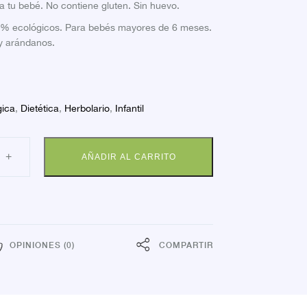
a tu bebé. No contiene gluten. Sin huevo.
0% ecológicos. Para bebés mayores de 6 meses.
 y arándanos.
gica
,
Dietética
,
Herbolario
,
Infantil
SA
+
AÑADIR AL CARRITO
ZFRESPLA
00G
dad
OPINIONES (0)
COMPARTIR