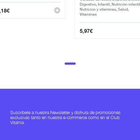
Digestivo, Infantil, Nutrición infantil
,18
€
Nutricion y vitaminas, Salud,
Vitaminas
5,97
€
Suscríbete a nuestra Newsletter y disfruta de promociones
exclusivas tanto en nuestra e-commerce como en el Club
Vitalnia.