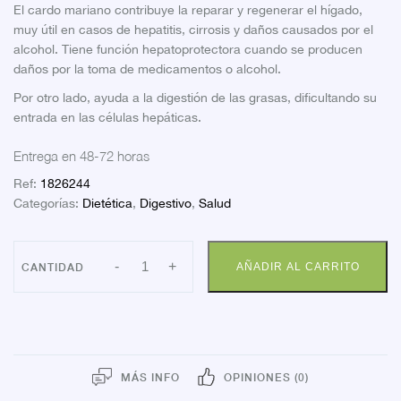
El cardo mariano contribuye la reparar y regenerar el hígado,
muy útil en casos de hepatitis, cirrosis y daños causados por el
alcohol. Tiene función hepatoprotectora cuando se producen
daños por la toma de medicamentos o alcohol.
Por otro lado, ayuda a la digestión de las grasas, dificultando su
entrada en las células hepáticas.
Entrega en 48-72 horas
Ref:
1826244
Categorías:
Dietética
,
Digestivo
,
Salud
CARDO
-
+
AÑADIR AL CARRITO
MARIANO
60
COMP
cantidad
MÁS INFO
OPINIONES (0)