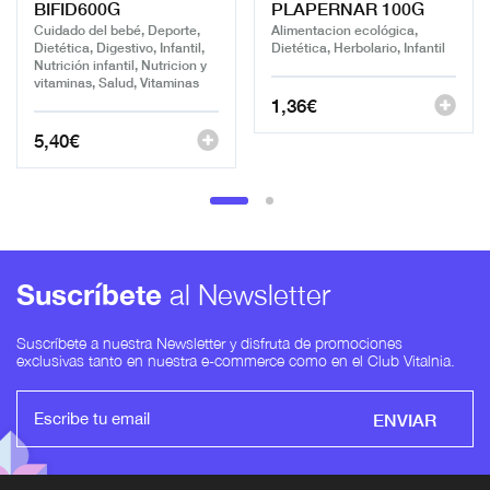
BIFID600G
PLAPERNAR 100G
Cuidado del bebé, Deporte,
Alimentacion ecológica,
Dietética, Digestivo, Infantil,
Dietética, Herbolario, Infantil
Nutrición infantil, Nutricion y
vitaminas, Salud, Vitaminas
1,36
€
5,40
€
Suscríbete
al Newsletter
Suscríbete a nuestra Newsletter y disfruta de promociones
exclusivas tanto en nuestra e-commerce como en el Club Vitalnia.
ENVIAR