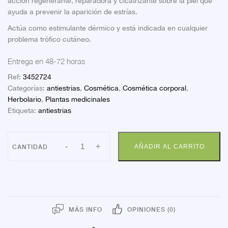
acción regenerante, reparadora y cicatrizante sobre la piel que
ayuda a prevenir la aparición de estrías.
Actúa como estimulante dérmico y está indicada en cualquier
problema trófico cutáneo.
Entrega en 48-72 horas
Ref:
3452724
Categorías:
antiestrias
,
Cosmética
,
Cosmética corporal
,
Herbolario
,
Plantas medicinales
Etiqueta:
antiestrias
CARRERAS
-
+
AÑADIR AL CARRITO
TROFOLASTIN
250
ML
cantidad
MÁS INFO
OPINIONES (0)