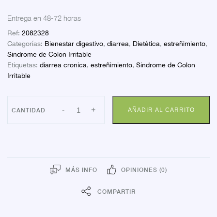
Entrega en 48-72 horas
Ref:
2082328
Categorías:
Bienestar digestivo
,
diarrea
,
Dietética
,
estreñimiento
,
Sindrome de Colon Irritable
Etiquetas:
diarrea cronica
,
estreñimiento
,
Sindrome de Colon
Irritable
ABOCA
-
+
AÑADIR AL CARRITO
COLILEN
IBS
60
CAPS
cantidad
MÁS INFO
OPINIONES (0)
COMPARTIR