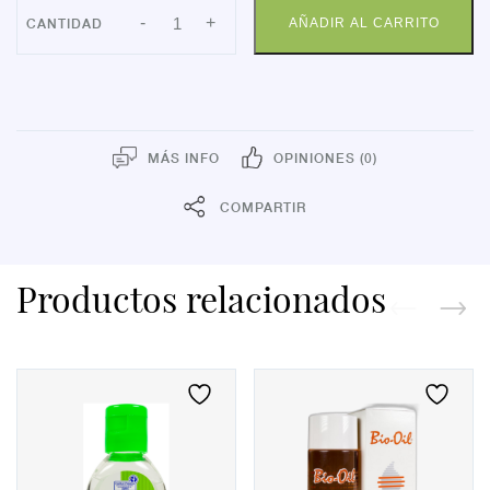
VICHY
-
+
AÑADIR AL CARRITO
DERCOS
KERA-
SOLUTIONS
MASCARILLA
REPARADORA
200
MLS.
cantidad
MÁS INFO
OPINIONES (0)
COMPARTIR
Productos relacionados