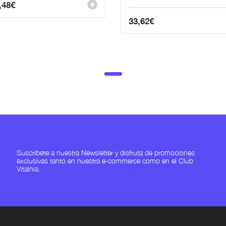
,48
€
33,62
€
Suscríbete a nuestra Newsletter y disfruta de promociones
exclusivas tanto en nuestra e-commerce como en el Club
Vitalnia.