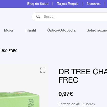
Blog de Salud
Tarjeta Regalo
Nosotros
Mujer
Infantil
Óptica/Ortopedia
Salud sexua
 USO FREC
DR TREE CH
FREC
9,97
€
Entrega en 48-72 horas