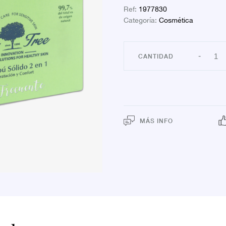
Ref:
1977830
Categoría:
Cosmética
DR
-
TREE
CHA
SOLI
USO
FRE
canti
MÁS INFO