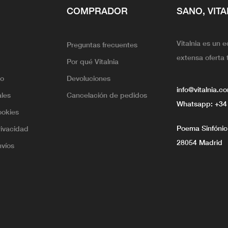
COMPRADOR
SANO, VITA
Vitalnia es un 
Preguntas frecuentes
extensa oferta 
Por qué Vitalnia
lo
Devoluciones
info@vitalnia.c
ales
Cancelación de pedidos
Whatsapp:
+34
ookies
Poema Sinfónico
rivacidad
28054 Madrid
nvíos