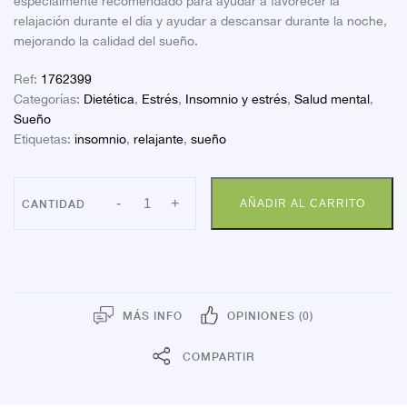
especialmente recomendado para ayudar a favorecer la
relajación durante el día y ayudar a descansar durante la noche,
mejorando la calidad del sueño.
Ref:
1762399
Categorías:
Dietética
,
Estrés
,
Insomnio y estrés
,
Salud mental
,
Sueño
Etiquetas:
insomnio
,
relajante
,
sueño
ENRELAX
-
+
AÑADIR AL CARRITO
FORTE
30
COMP
cantidad
MÁS INFO
OPINIONES (0)
COMPARTIR