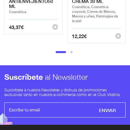
ANTIENVEJIENTO50
CREMA 30 ML
ML
Cosmética, Cosmética
corporal, Crema de Manos,
Cosmética
Manos y uñas, Patologías de
la piel
43,37
€
12,22
€
Suscríbete
al Newsletter
Suscríbete a nuestra Newsletter y disfruta de promociones
exclusivas tanto en nuestra e-commerce como en el Club Vitalnia.
ENVIAR