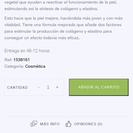
vegetal que ayudan a reactivar el funcionamiento de la piel,
estimulando así la síntesis de colágeno y elastina.
Esto hace que la piel mejore, haciéndola más joven y con más
vitalidad. Tiene una fórmula mejorada que añade dos factores
para estimular la producción de colágeno y elastina para
conseguir un efecto todavía más eficaz.
Entrega en 48-72 horas
Ref:
1538161
Categoría:
Cosmética
FACTOR
-
+
AÑADIR AL CARRITO
G
RENEW
SERUM
REJUV30
cantidad
MÁS INFO
OPINIONES (0)