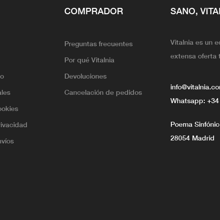
COMPRADOR
SANO, VITA
Vitalnia es un 
Preguntas frecuentes
extensa oferta 
Por qué Vitalnia
lo
Devoluciones
info@vitalnia.c
ales
Cancelación de pedidos
Whatsapp:
+34
ookies
Poema Sinfónico
rivacidad
28054 Madrid
nvíos