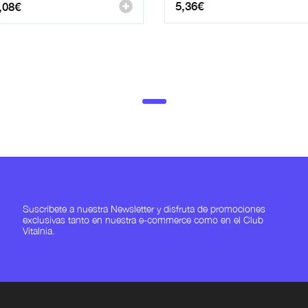
5,36
€
,08
€
Suscríbete a nuestra Newsletter y disfruta de promociones
exclusivas tanto en nuestra e-commerce como en el Club
Vitalnia.