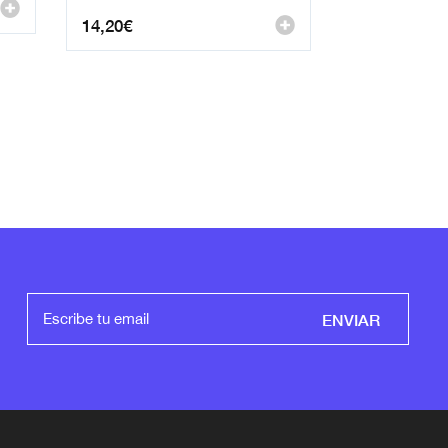
14,20
€
ENVIAR