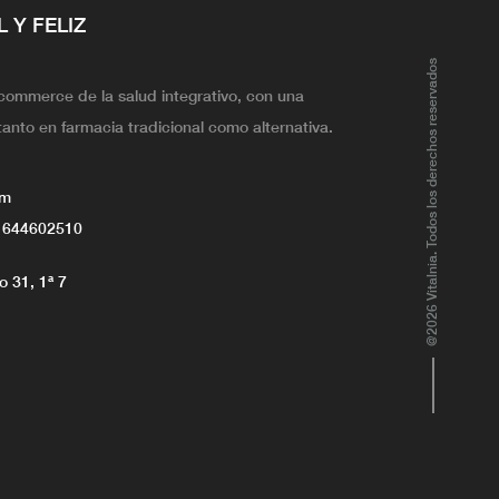
L Y FELIZ
@2026 Vitalnia. Todos los derechos reservados
ecommerce de la salud integrativo, con una
tanto en farmacia tradicional como alternativa.
om
 644602510
 31, 1ª 7