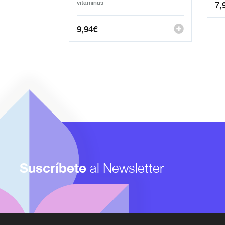
vitaminas
7,
9,94
€
Suscríbete
al Newsletter