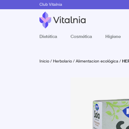
Club Vitalnia
Dietética
Cosmética
Higiene
HER
Inicio
/
Herbolario
/
Alimentacion ecológica
/