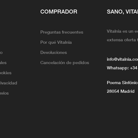
COMPRADOR
SANO, VITA
Vitalnia es un 
Preguntas frecuentes
extensa oferta 
Por qué Vitalnia
lo
Devoluciones
info@vitalnia.c
ales
Cancelación de pedidos
Whatsapp:
+34
ookies
Poema Sinfónico
rivacidad
28054 Madrid
nvíos