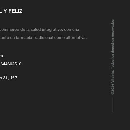
L Y FELIZ
@2026 Vitalnia. Todos los derechos reservados
ecommerce de la salud integrativo, con una
tanto en farmacia tradicional como alternativa.
om
 644602510
 31, 1ª 7