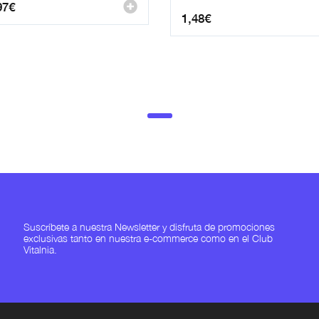
97
€
1,48
€
Suscríbete a nuestra Newsletter y disfruta de promociones
exclusivas tanto en nuestra e-commerce como en el Club
Vitalnia.