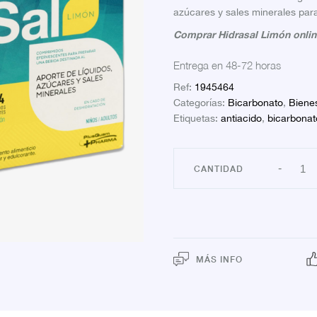
azúcares y sales minerales para
Comprar Hidrasal Limón online
Entrega en 48-72 horas
Ref:
1945464
Categorías:
Bicarbonato
,
Bienes
Etiquetas:
antiacido
,
bicarbonat
HIDR
-
LIM
24
COM
canti
MÁS INFO