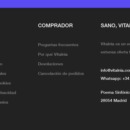
COMPRADOR
SANO, VITA
Vitalnia es un 
Preguntas frecuentes
extensa oferta 
Por qué Vitalnia
lo
Devoluciones
info@vitalnia.c
ales
Cancelación de pedidos
Whatsapp:
+34
ookies
Poema Sinfónico
rivacidad
28054 Madrid
nvíos