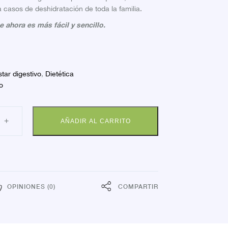
 casos de deshidratación de toda la familia.
 ahora es más fácil y sencillo.
tar digestivo
,
Dietética
o
ASAL
+
AÑADIR AL CARRITO
ON
P
dad
OPINIONES (0)
COMPARTIR