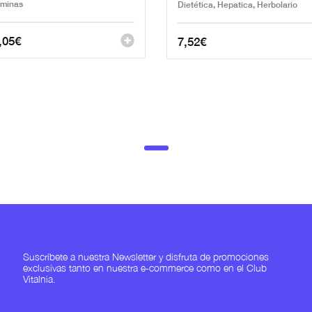
aminas
Dietética, Hepatica, Herbolario
,05
€
7,52
€
Suscríbete a nuestra Newsletter y disfruta de promociones
exclusivas tanto en nuestra e-commerce como en el Club
Vitalnia.