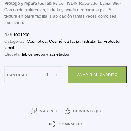
Protege y repara tus labios
con ISDIN Reparador Labial Stick.
Con ácido hialurónico, hidrata y ayuda a reparar la piel. Su
textura en barra facilita la aplicación tantas veces como sea
necesario.
Ref:
1901200
Categorías:
Cosmética
,
Cosmética facial
,
hidratante
,
Protector
labial
Etiqueta:
labios secos y agrietados
ISDIN
-
+
AÑADIR AL CARRITO
REPARADOR
LABIAL
4
GRS
cantidad
MÁS INFO
OPINIONES (0)
COMPARTIR