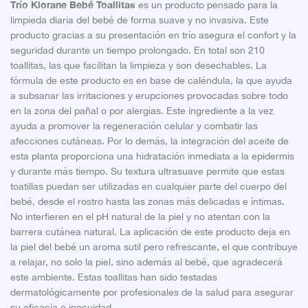
Trío Klorane Bebé Toallitas
es un producto pensado para la
limpieda diaria del bebé de forma suave y no invasiva. Este
producto gracias a su presentación en trío asegura el confort y la
seguridad durante un tiempo prolongado. En total son 210
toallitas, las que facilitan la limpieza y son desechables. La
fórmula de este producto es en base de caléndula, la que ayuda
a subsanar las irritaciones y erupciones provocadas sobre todo
en la zona del pañal o por alergias. Este ingrediente a la vez
ayuda a promover la regeneración celular y combatir las
afecciones cutáneas. Por lo demás, la integración del aceite de
esta planta proporciona una hidratación inmediata a la epidermis
y durante más tiempo. Su textura ultrasuave permite que estas
toatillas puedan ser utilizadas en cualquier parte del cuerpo del
bebé, desde el rostro hasta las zonas más delicadas e íntimas.
No interfieren en el pH natural de la piel y no atentan con la
barrera cutánea natural. La aplicación de este producto deja en
la piel del bebé un aroma sutil pero refrescante, el que contribuye
a relajar, no solo la piel, sino además al bebé, que agradecerá
este ambiente. Estas toallitas han sido testadas
dermatológicamente por profesionales de la salud para asegurar
su eficacia e inocuidad.