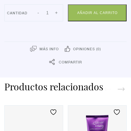
KLORANE
-
+
AÑADIR AL CARRITO
CR
SOLAR
SUBLIME30+
50
cantidad
MÁS INFO
OPINIONES (0)
COMPARTIR
Productos relacionados