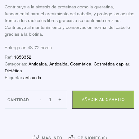
Contribuye a la síntesis de proteínas como la queratina,
fundamental para el crecimiento del cabello, y protege las células
frente a los radicales libres gracias a su contenido en zinc.
Contribuye al mantenimiento y conservación normal del cabello
gracias a la biotina.
Entrega en 48-72 horas
Ref:
1653352
Categorías:
Anticaida
,
Anticaida
,
Cosmética
,
Cosmética capilar
,
Dietética
Etiqueta:
anticaida
ISDIN
-
+
AÑADIR AL CARRITO
LAMBDAPIL
ANTICAIDA
60
CAPS
cantidad
MÁS INFO
OPINIONES (0)