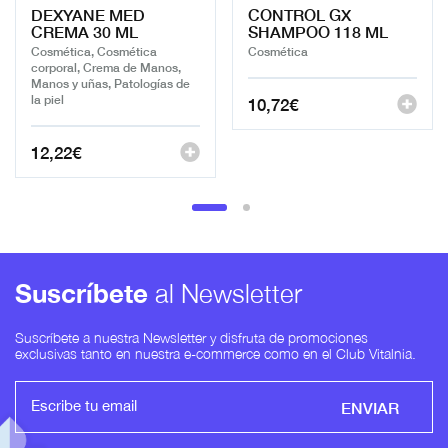
DEXYANE MED
CONTROL GX
CREMA 30 ML
SHAMPOO 118 ML
Cosmética, Cosmética
Cosmética
corporal, Crema de Manos,
Manos y uñas, Patologías de
la piel
10,72
€
12,22
€
Suscríbete
al Newsletter
Suscríbete a nuestra Newsletter y disfruta de promociones
exclusivas tanto en nuestra e-commerce como en el Club Vitalnia.
ENVIAR