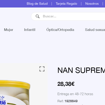
Blog de Salud
Tarjeta Regalo
Nosotros
Mujer
Infantil
Óptica/Ortopedia
Salud sexua
NAN SUPREM
28,38
€
Entrega en 48-72 horas
Ref:
1928849