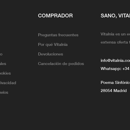
COMPRADOR
SANO, VITA
Vitalnia es un 
Preguntas frecuentes
extensa oferta 
Por qué Vitalnia
lo
Devoluciones
info@vitalnia.c
ales
Cancelación de pedidos
Whatsapp:
+34
ookies
Poema Sinfónico
rivacidad
28054 Madrid
nvíos