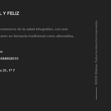
L Y FELIZ
@2026 Vitalnia. Todos los derechos reservados
ecommerce de la salud integrativo, con una
tanto en farmacia tradicional como alternativa.
om
 644602510
 31, 1ª 7