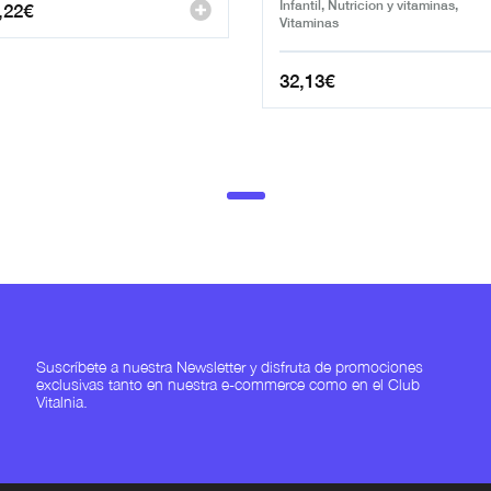
Infantil, Nutricion y vitaminas,
,22
€
Vitaminas
32,13
€
Suscríbete a nuestra Newsletter y disfruta de promociones
exclusivas tanto en nuestra e-commerce como en el Club
Vitalnia.