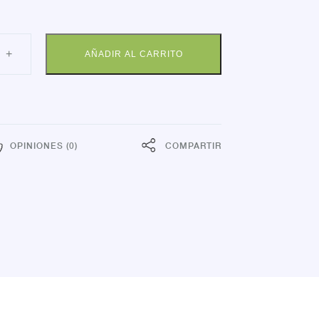
+
AÑADIR AL CARRITO
REME
G
dad
OPINIONES (0)
COMPARTIR