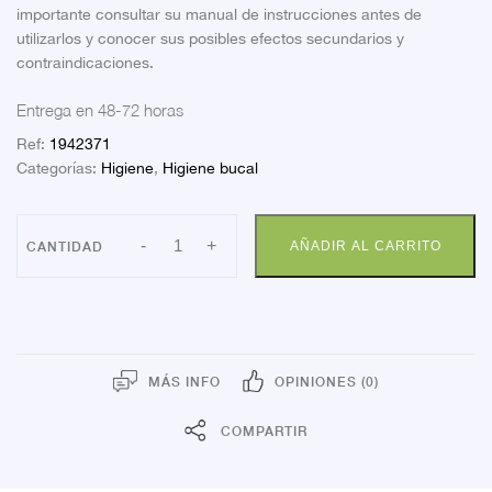
importante consultar su manual de instrucciones antes de
utilizarlos y conocer sus posibles efectos secundarios y
contraindicaciones.
Entrega en 48-72 horas
Ref:
1942371
Categorías:
Higiene
,
Higiene bucal
NOVAFIX
-
+
AÑADIR AL CARRITO
MAS
SIN
SABOR
40G
cantidad
MÁS INFO
OPINIONES (0)
COMPARTIR