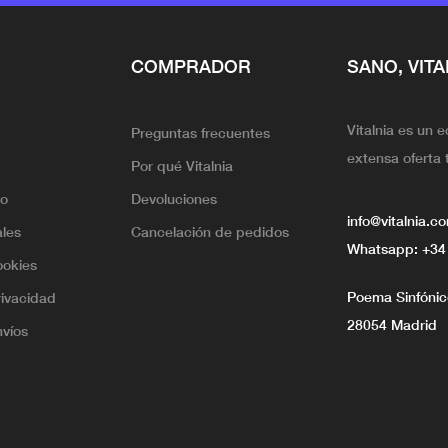
COMPRADOR
SANO, VITA
Vitalnia es un 
Preguntas frecuentes
extensa oferta 
Por qué Vitalnia
lo
Devoluciones
info@vitalnia.c
ales
Cancelación de pedidos
Whatsapp:
+34
ookies
Poema Sinfónico
rivacidad
28054 Madrid
nvíos