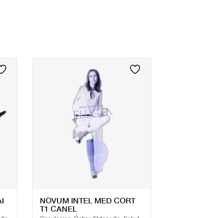
I
NOVUM INTEL MED CORT
T1 CANEL
dia,
Circulacion, Óptica/Ortopedia, Salud