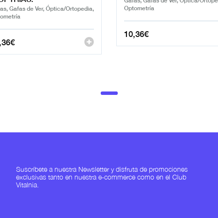
Optometría
as, Gafas de Ver, Óptica/Ortopedia,
ometría
10,36
€
,36
€
Suscríbete a nuestra Newsletter y disfruta de promociones
exclusivas tanto en nuestra e-commerce como en el Club
Vitalnia.