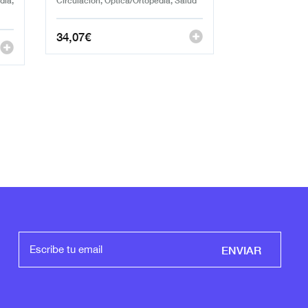
34,07
€
ENVIAR