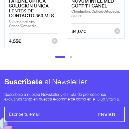
FARLINE OPTICA
NOVUM INTEL MED
SOLUCION UNICA
CORT T1 CANEL
LENTES DE
Circulacion, Óptica/Ortopedia,
CONTACTO 360 MLS.
Salud
Cuidado del ojo,
Óptica/Ortopedia
34,07
€
4,55
€
Suscríbete
al Newsletter
Suscríbete a nuestra Newsletter y disfruta de promociones
exclusivas tanto en nuestra e-commerce como en el Club Vitalnia.
ENVIAR