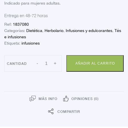
Indicado para mujeres adultas.
Entrega en 48-72 horas
Ref:
1837080
Categorías:
Dietética
,
Herbolario
,
Infusiones y edulcorantes
,
Tés
e infusiones
Etiqueta:
infusiones
NS
-
+
AÑADIR AL CARRITO
CISPREN
INFUSION
20
SOB
cantidad
MÁS INFO
OPINIONES (0)
COMPARTIR