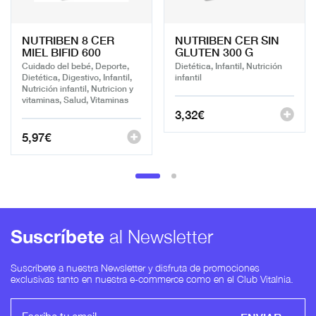
NUTRIBEN 8 CER
NUTRIBEN CER SIN
MIEL BIFID 600
GLUTEN 300 G
Cuidado del bebé, Deporte,
Dietética, Infantil, Nutrición
Dietética, Digestivo, Infantil,
infantil
Nutrición infantil, Nutricion y
vitaminas, Salud, Vitaminas
3,32
€
5,97
€
Suscríbete
al Newsletter
Suscríbete a nuestra Newsletter y disfruta de promociones
exclusivas tanto en nuestra e-commerce como en el Club Vitalnia.