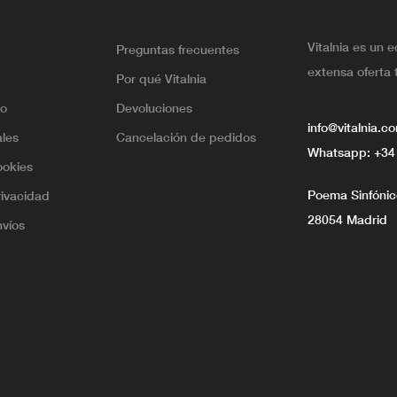
Vitalnia es un 
Preguntas frecuentes
extensa oferta 
Por qué Vitalnia
lo
Devoluciones
info@vitalnia.c
ales
Cancelación de pedidos
Whatsapp:
+34
ookies
Poema Sinfónico
rivacidad
28054 Madrid
nvíos