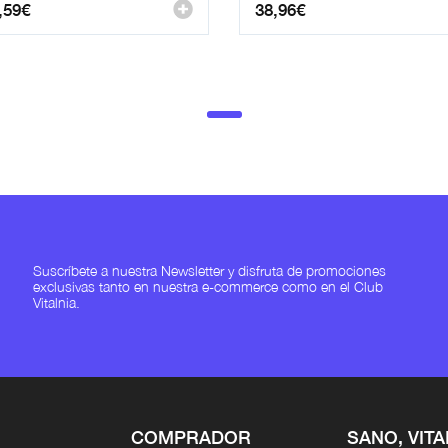
,59
€
38,96
€
Suscríbete a nuestra Newsletter y disfruta de promociones
exclusivas tanto en nuestra e-commerce como en el Club
Vitalnia.
COMPRADOR
SANO, VITA