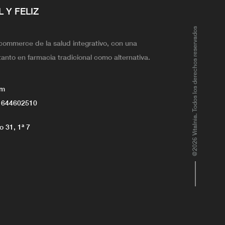
L Y FELIZ
@2026 Vitalnia. Todos los derechos reservados
ecommerce de la salud integrativo, con una
tanto en farmacia tradicional como alternativa.
om
 644602510
 31, 1ª 7