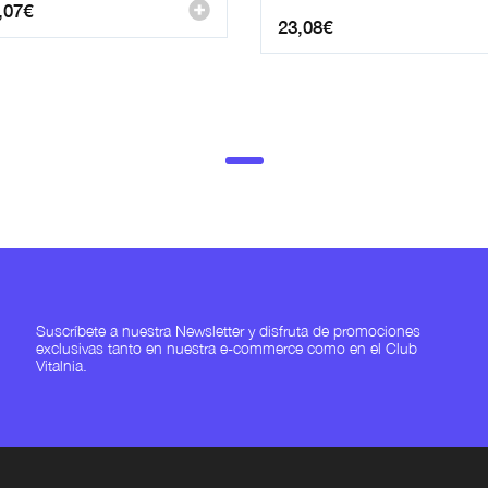
,07
€
23,08
€
Suscríbete a nuestra Newsletter y disfruta de promociones
exclusivas tanto en nuestra e-commerce como en el Club
Vitalnia.