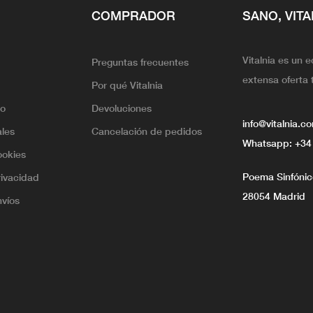
COMPRADOR
SANO, VITA
Vitalnia es un 
Preguntas frecuentes
extensa oferta 
Por qué Vitalnia
lo
Devoluciones
info@vitalnia.c
ales
Cancelación de pedidos
Whatsapp:
+34
ookies
Poema Sinfónico
rivacidad
28054 Madrid
nvíos