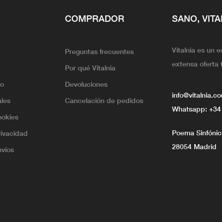
COMPRADOR
SANO, VITA
Vitalnia es un 
Preguntas frecuentes
extensa oferta 
Por qué Vitalnia
lo
Devoluciones
info@vitalnia.c
ales
Cancelación de pedidos
Whatsapp:
+34
ookies
Poema Sinfónico
rivacidad
28054 Madrid
nvíos