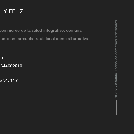
L Y FELIZ
@2026 Vitalnia. Todos los derechos reservados
ecommerce de la salud integrativo, con una
tanto en farmacia tradicional como alternativa.
om
 644602510
 31, 1ª 7