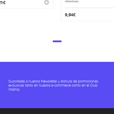
vitaminas
21
€
9,94
€
Suscríbete a nuestra Newsletter y disfruta de promociones
exclusivas tanto en nuestra e-commerce como en el Club
Vitalnia.