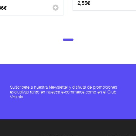
2,55
€
36
€
Suscríbete a nuestra Newsletter y disfruta de promociones
exclusivas tanto en nuestra e-commerce como en el Club
Vitalnia.