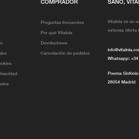
COMPRADOR
SANO, VITA
Vitalnia es un 
Preguntas frecuentes
extensa oferta 
Por qué Vitalnia
lo
Devoluciones
info@vitalnia.c
ales
Cancelación de pedidos
Whatsapp:
+34
ookies
Poema Sinfónico
rivacidad
28054 Madrid
nvíos