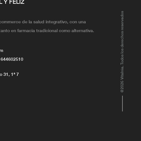
L Y FELIZ
@2026 Vitalnia. Todos los derechos reservados
ecommerce de la salud integrativo, con una
tanto en farmacia tradicional como alternativa.
om
 644602510
 31, 1ª 7