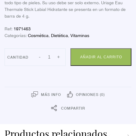
todo tipo de pieles. Su uso debe ser solo externo. Uriage Eau
Thermale Stick Labial Hidratante se presenta en un formato de
barra de 4 g.
Ref:
1971463
Categorías:
Cosmética
,
Dietética
,
Vitaminas
URIAGE
-
+
AÑADIR AL CARRITO
EAU
STICK
LABIAL
HID
4G
cantidad
MÁS INFO
OPINIONES (0)
COMPARTIR
Productos relacionados