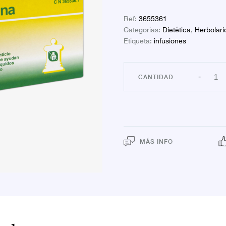
Ref:
3655361
Categorías:
Dietética
,
Herbolari
Etiqueta:
infusiones
URO
-
25 B
canti
MÁS INFO