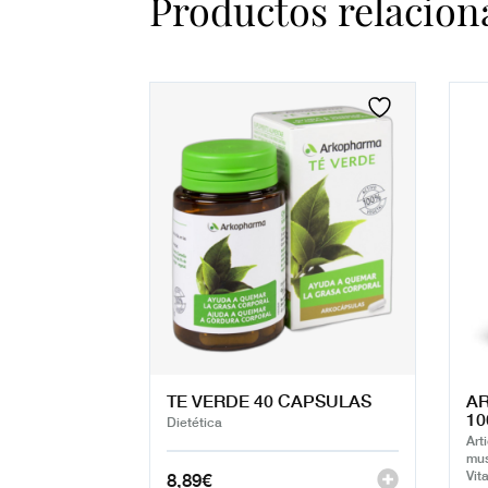
Productos relacion
TE VERDE 40 CAPSULAS
AR
10
Dietética
Art
mus
8,89
€
Vit