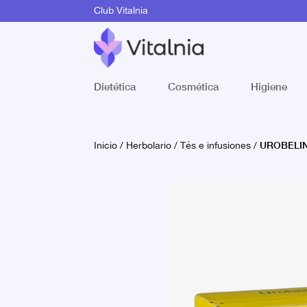
Club Vitalnia
Dietética
Cosmética
Higiene
UROBELIN
Inicio
/
Herbolario
/
Tés e infusiones
/