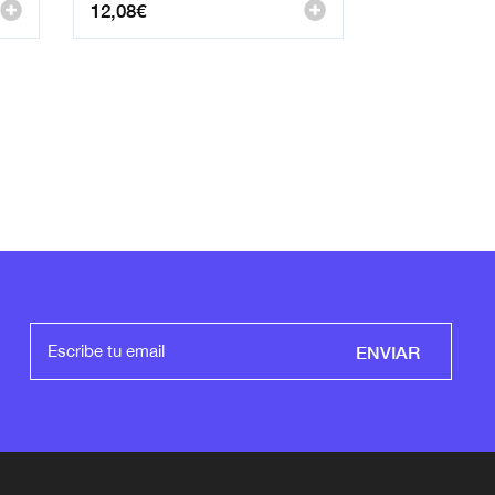
12,08
€
ENVIAR