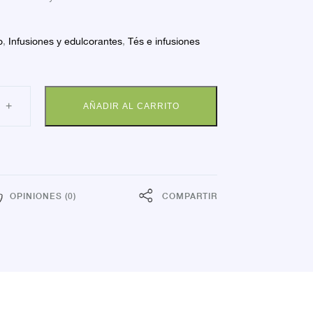
o
,
Infusiones y edulcorantes
,
Tés e infusiones
BELINA
+
AÑADIR AL CARRITO
OLSAS
dad
OPINIONES (0)
COMPARTIR