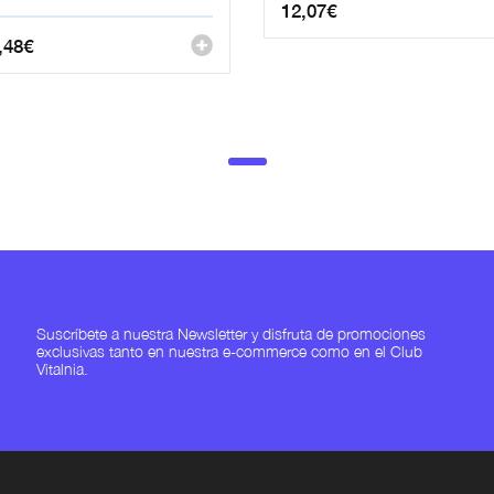
12,07
€
,48
€
Suscríbete a nuestra Newsletter y disfruta de promociones
exclusivas tanto en nuestra e-commerce como en el Club
Vitalnia.